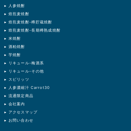
▸ 人参焼酎
▸ 焙煎麦焼酎
▸ 焙煎麦焼酎-樽貯蔵焼酎
▸ 焙煎麦焼酎-長期樽熟成焼酎
▸ 米焼酎
▸ 酒粕焼酎
▸ 芋焼酎
▸ リキュール-梅酒系
▸ リキュール-その他
▸ スピリッツ
▸ 人参濃縮汁 Carrot30
▸ 流通限定商品
▸ 会社案内
▸ アクセスマップ
▸ お問い合わせ