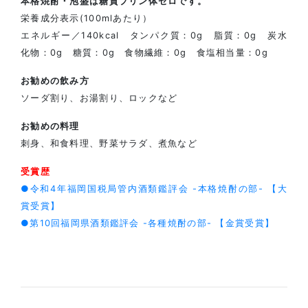
本格焼酎・泡盛は糖質プリン体ゼロです。
栄養成分表示(100mlあたり）
エネルギー／140kcal タンパク質：0g 脂質：0g 炭水
化物：0g 糖質：0g 食物繊維：0g 食塩相当量：0g
お勧めの飲み方
ソーダ割り、お湯割り、ロックなど
お勧めの料理
刺身、和食料理、野菜サラダ、煮魚など
受賞歴
●令和4年福岡国税局管内酒類鑑評会 -本格焼酎の部- 【大
賞受賞】
●第10回福岡県酒類鑑評会 -各種焼酎の部- 【金賞受賞】