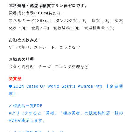
本格焼酎・泡盛は糖質プリン体ゼロです。
栄養成分表示(100mlあたり）
エネルギー／139kcal タンパク質：0g 脂質：0g 炭水
化物：0g 糖質：0g 食物繊維：0g 食塩相当量：0g
お勧めの飲み方
ソーダ割り、ストレート、ロックなど
お勧めの料理
和食や肉料理、チーズ、フレンチ料理など
受賞歴
●2024 Catad'Or World Spirits Awards 4th 【金賞受
賞】
> 特約店一覧PDF
※クリックすると「勇者」「極み勇者」の販売特約店一覧の
PDFが表示します。