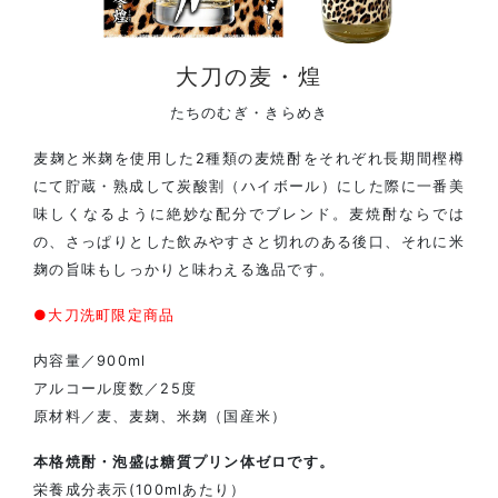
大刀の麦・煌
たちのむぎ・きらめき
麦麹と米麹を使用した2種類の麦焼酎をそれぞれ長期間樫樽
にて貯蔵・熟成して炭酸割（ハイボール）にした際に一番美
味しくなるように絶妙な配分でブレンド。麦焼酎ならでは
の、さっぱりとした飲みやすさと切れのある後口、それに米
麹の旨味もしっかりと味わえる逸品です。
●大刀洗町限定商品
内容量／900ml
アルコール度数／25度
原材料／麦、麦麹、米麹（国産米）
本格焼酎・泡盛は糖質プリン体ゼロです。
栄養成分表示(100mlあたり）