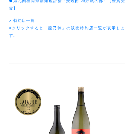
●第九回福岡県酒類鑑評会 -麦焼酎 樽貯蔵の部- 【金賞受
賞】
> 特約店一覧
※クリックすると「龍乃幹」の販売特約店一覧が表示しま
す。