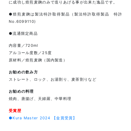
に成功し焙煎麦麹のみで造りあげる事が出来た逸品です。
●焙煎麦麹は製法特許取得製品（製法特許取得製品 特許
No.6099110)
●流通限定商品
内容量／720ml
アルコール度数／25度
原材料／焙煎麦麹（国内製造）
お勧めの飲み方
ストレート、ロック、お湯割り、麦茶割りなど
お勧めの料理
焼肉、唐揚げ、天婦羅、中華料理
受賞歴
●Kura Master 2024 【金賞受賞】