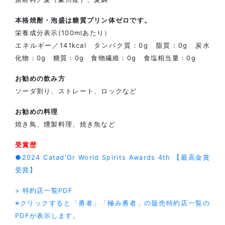
本格焼酎・泡盛は糖質プリン体ゼロです。
栄養成分表示(100mlあたり）
エネルギー／141kcal タンパク質：0g 脂質：0g 炭水
化物：0g 糖質：0g 食物繊維：0g 食塩相当量：0g
お勧めの飲み方
ソーダ割り、ストレート、ロックなど
お勧めの料理
焼き鳥、燻製料理、焼き魚など
受賞歴
●2024 Catad'Or World Spirits Awards 4th 【最高金賞
受賞】
> 特約店一覧PDF
※クリックすると「勇者」「極み勇者」の販売特約店一覧の
PDFが表示します。