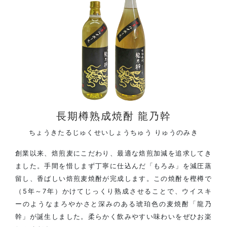
長期樽熟成焼酎 龍乃幹
ちょうきたるじゅくせいしょうちゅう りゅうのみき
創業以来、焙煎麦にこだわり、最適な焙煎加減を追求してき
ました。手間を惜しまず丁寧に仕込んだ「もろみ」を減圧蒸
留し、香ばしい焙煎麦焼酎が完成します。この焼酎を樫樽で
（5年～7年）かけてじっくり熟成させることで、ウイスキ
ーのようなまろやかさと深みのある琥珀色の麦焼酎「龍乃
幹」が誕生しました。柔らかく飲みやすい味わいをぜひお楽