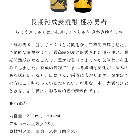
長期熟成麦焼酎 極み勇者
ちょうきじゅくせいむぎしょうちゅう きわみゆうしゃ
「極み勇者」は、じっくりと時間をかけて樽で熟成させた、
本格的な麦焼酎です。最高級の麦と厳選された樽を使い、長
期間熟成させることで、豊かな香りとまろやかな味わいを生
み出しました。熟成の過程で生まれる繊細な変化が、深みの
ある味わいとなり、口に含んだ瞬間に広がります。焼酎好き
の方にこそ味わっていただきたい、特別な一本。大切なひと
ときを、より贅沢に彩る琥珀色の麦焼酎です。
●PB商品
内容量／720ml、1800ml
アルコール度数／25度
原材料／麦、麦麹、米麴（国産米）