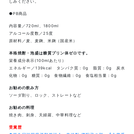
しみください。
●PB商品
内容量／720ml、1800ml
アルコール度数／25度
原材料／麦、麦麹、米麹（国産米）
本格焼酎・泡盛は糖質プリン体ゼロです。
栄養成分表示(100mlあたり）
エネルギー／139kcal タンパク質：0g 脂質：0g 炭水
化物：0g 糖質：0g 食物繊維：0g 食塩相当量：0g
お勧めの飲み方
ソーダ割り、ロック、ストレートなど
お勧めの料理
焼き肉、刺身、天婦羅、中華料理など
受賞歴