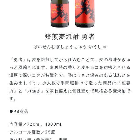
焙煎麦焼酎 勇者
ばいせんむぎしょうちゅう ゆうしゃ
「勇者」は麦を焙煎してから仕込むことで、麦の風味がぎゅ
っと凝縮されます。麦独特の香りと麦チョコを彷彿とさせる
濃厚で深いコクが特徴的で、香ばしさと深みのある味わいを
生み出します。少人数で手間暇掛けて造った商品は「包容
力」と「力強さ」を兼ね備えた個性豊かで風格ある麦焼酎で
す。
●PB商品
内容量／720ml、1800ml
アルコール度数／25度
原材料／麦（豪州産）、麦麹