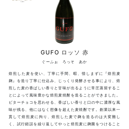
GUFO ロッソ 赤
ぐーふぉ ろっそ あか
焙煎した麦を使い、丁寧に手間、暇、惜しまずに『焙煎麦
麹』を造り丁寧に仕込み、じっくり発酵させる事により、焙
煎した麦の香ばしい香りと甘味が出るように常圧蒸留するこ
とによって風味豊かな焙煎麦焼酎を造ることができました。
ビターチョコを思わせる、香ばしい香りと口の中に濃厚な風
味が残る、他にはなく想像を超えた麦焼酎です。創業以来一
貫して焙煎麦に拘り、焙煎した麦で麹を造るのは大変難し
く、試行錯誤を繰り返してやっと焙煎麦に麹菌をつけること